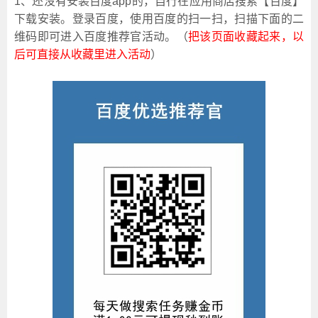
1、还没有安装百度app的，自行在应用商店搜索【百度】
下载安装。登录百度，使用百度的扫一扫，扫描下面的二
维码即可进入百度推荐官活动。（
把该页面收藏起来，以
后可直接从收藏里进入活动
）