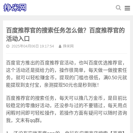
百度推荐官的搜索任务怎么做？百度推荐官的
活动入口
2025年04月06日 19:17:54
挣米网
百度官方推出的百度推荐官活动，也叫百度优选推荐官，
这个活动还是挺给力的，操作很简单，每天做一做搜索任
务，就可以轻松赚金币，提现的门槛也很低，满0.50元就
能提现到支付宝，亲测提现50元也是秒到账！
百度推荐官的搜索任务，每天可以撸几万金币，是目前比
较稳定的零撸好活动，还没参与过的不要错过，每天用点
闲暇时间即可轻松操作，若操作方面有疑问可以随时咨询
我，文末有qq群。