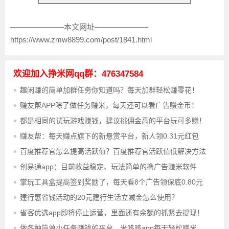
———————本文网址———————
https://www.zmw8899.com/post/1841.html
欢迎加入挣米网qq群：476347584
趣闲赚的简单加群任务你知道吗？每天加群轻松赚零花！
赚友帮APP除了做任务赚米，每天还可以看广告赚金币！
都是相同的试玩游戏赚钱，建议挑佣金高的平台玩可多赚！
赚友帮：每天赚点旗下的新悬赏平台，新人领0.31元红包
百度推荐官怎么提高活跃值？百度推荐官活跃值低解决方法
创易通app：目前收益稳定、玩法简单的撸广告赚米软件
掌玩工具盒提高签到奖励了，每天看8个广告领保底0.80元
建行惠省钱活动的20元建行生活立减金怎么使用？
省客优选app即将停止运营，里面还有余额的抓紧去提现！
做各种简单小任务赚钱的平台，米哆哆app每天轻松赚米