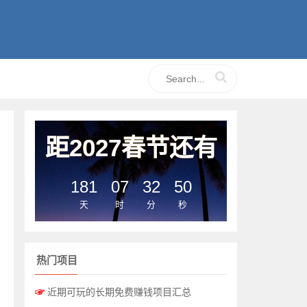
距2027春节还有
181
07
32
50
天
时
分
秒
击
热门项目
☞
近期可玩的长期免费赚钱项目汇总