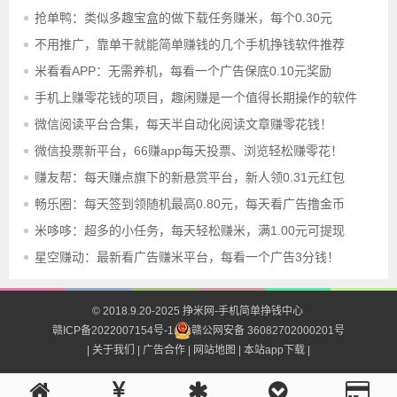
抢单鸭：类似多趣宝盒的做下载任务赚米，每个0.30元
不用推广，靠单干就能简单赚钱的几个手机挣钱软件推荐
米看看APP：无需养机，每看一个广告保底0.10元奖励
手机上赚零花钱的项目，趣闲赚是一个值得长期操作的软件
微信阅读平台合集，每天半自动化阅读文章赚零花钱！
微信投票新平台，66赚app每天投票、浏览轻松赚零花！
赚友帮：每天赚点旗下的新悬赏平台，新人领0.31元红包
畅乐圈：每天签到领随机最高0.80元，每天看广告撸金币
米哆哆：超多的小任务，每天轻松赚米，满1.00元可提现
星空赚动：最新看广告赚米平台，每看一个广告3分钱！
© 2018.9.20-2025
挣米网-手机简单挣钱中心
赣ICP备2022007154号-1
赣公网安备 36082702000201号
| 关于我们
| 广告合作
| 网站地图
| 本站app下载 |