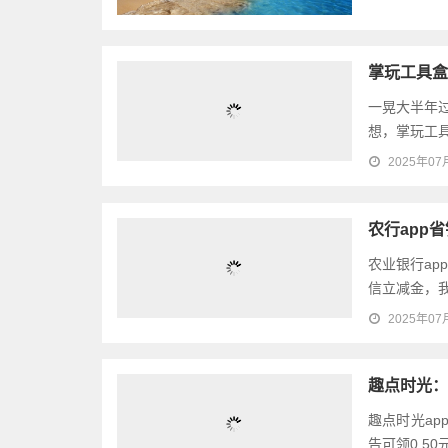
掌玩工具盒
一晃大半年
想，掌玩工具
2025年07
农行app
农业银行ap
信立减金，我
2025年07
趣点时光：
趣点时光a
告可领0.5