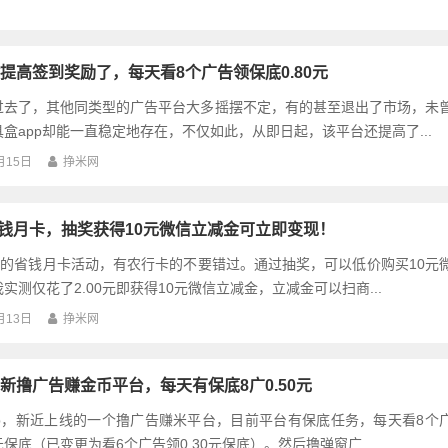
提高签到奖励了，每天看8个广告领保底0.80元
过去了，其他同类型的广告平台大多摇摆不定，有的甚至退出了市场，未
盒app却能一直稳定地存在，不仅如此，从即日起，该平台还提高了...
月15日
挣米网
省钱月卡，抽奖获得10元微信立减金可立即变现！
p的省钱月卡活动，有农行卡的不要错过。通过抽奖，可以低价购买10元
实测仅花了2.00元即获得10元微信立减金，立减金可以扫商...
月13日
挣米网
新撸广告赚金币平台，每天有保底8广0.50元
pp，新近上线的一个撸广告赚米平台，目前平台有保底任务，每天看8个
0元保底（已变更为看6个广告领0.30元保底）。然后撸弹窗广...