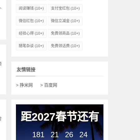
阅读赚钱
(10+)
支付宝红包
(10+)
个
微信红包
(10+)
微信立减金
(10+)
经验心得
(10+)
免费领商品
(10+)
随笔杂谈
(10+)
免费领话费
(10+)
领
友情链接
> 挣米网
> 百度网
距2027春节还有
常
181
21
26
23