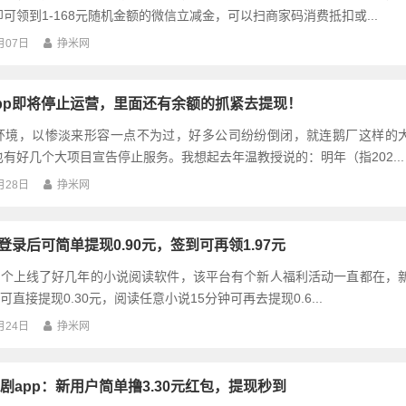
可领到1-168元随机金额的微信立减金，可以扫商家码消费抵扣或...
月07日
挣米网
pp即将停止运营，里面还有余额的抓紧去提现！
环境，以惨淡来形容一点不为过，好多公司纷纷倒闭，就连鹅厂这样的
有好几个大项目宣告停止服务。我想起去年温教授说的：明年（指202...
月28日
挣米网
登录后可简单提现0.90元，签到可再领1.97元
是一个上线了好几年的小说阅读软件，该平台有个新人福利活动一直都在，
可直接提现0.30元，阅读任意小说15分钟可再去提现0.6...
月24日
挣米网
剧app：新用户简单撸3.30元红包，提现秒到