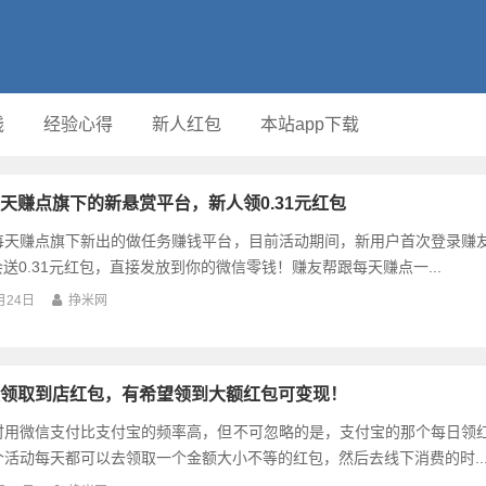
钱
经验心得
新人红包
本站app下载
天赚点旗下的新悬赏平台，新人领0.31元红包
每天赚点旗下新出的做任务赚钱平台，目前活动期间，新用户首次登录赚
会送0.31元红包，直接发放到你的微信零钱！赚友帮跟每天赚点一...
月24日
挣米网
领取到店红包，有希望领到大额红包可变现！
时用微信支付比支付宝的频率高，但不可忽略的是，支付宝的那个每日领
活动每天都可以去领取一个金额大小不等的红包，然后去线下消费的时..