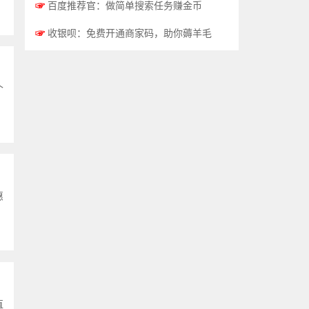
☞
百度推荐官：做简单搜索任务赚金币
☞
收银呗：免费开通商家码，助你薅羊毛
个
惠
直