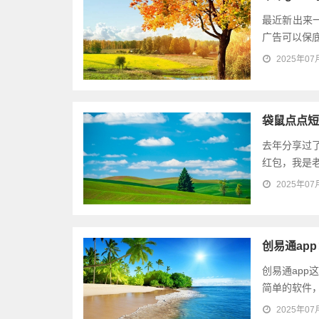
最近新出来
广告可以保底
2025年07
袋鼠点点短
去年分享过
红包，我是老
2025年07
创易通ap
创易通ap
简单的软件，
2025年07