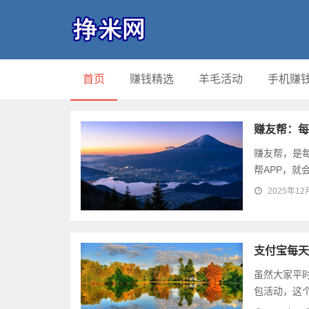
首页
赚钱精选
羊毛活动
手机赚
赚友帮：每
赚友帮，是
帮APP，就
2025年12
支付宝每天
虽然大家平
包活动，这个