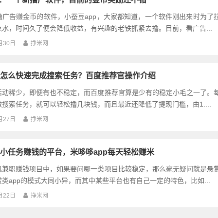
撸广告赚金币的软件，小蚕豆app，大家都知道，一个软件刚出来时为了
水，时间久了便会降低收益，有兴趣的老铁抓紧去撸。目前，看广告...
月30日
挣米网
怎么快速完成搜索任务？百度推荐官操作介绍
活动稀少，即便有也不稳定，而百度推荐官算是少有的稳定小毛之一了。
搜索任务，就可以轻松撸几块钱，而且最近还降低了提现门槛，由1....
月27日
挣米网
小任务赚钱的平台，米哆哆app每天轻松赚米
机兼职赚钱项目中，如果要问哪一类项目比较稳定，那么毫无疑问就是悬
类app的模式大同小异，而其中某些平台也有自己一定的特色，比如...
月22日
挣米网