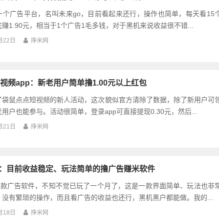
一个广告平台，名叫未来go，目前看起来还行，操作也简单，每天看15
赚1.90元，相当于1个广告1毛多钱，对于黑机来说收益很不错...
月22日
挣米网
视频app：新老用户简单撸1.00元以上红包
了袋鼠点点短视频的新人活动，这次貌似官方清除了数据，除了新用户可
用户也能参与。活动很简单，登录app可直接提现0.30元，然后...
月21日
挣米网
p：目前收益稳定、玩法简单的撸广告赚米软件
p这款广告软件，不知不觉已玩了一个月了，这是一款界面简单、玩法也非
没有繁琐的操作，而且看广告的收益也还行，黑机黑户都能做。我的...
月18日
挣米网